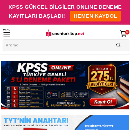
KPSS GÜNCEL BİLGİLER ONLINE DENEME
KAYITLARI BAŞLADI!
HEMEN KAYDOL
MENU
0