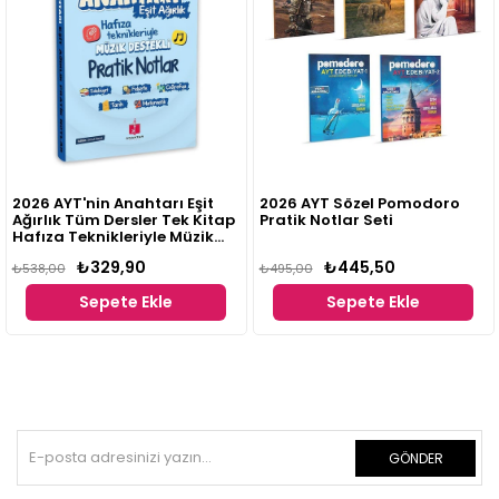
2026 AYT'nin Anahtarı Eşit
2026 AYT Sözel Pomodoro
Ağırlık Tüm Dersler Tek Kitap
Pratik Notlar Seti
Hafıza Teknikleriyle Müzik
Destekli Pratik Notlar
₺329,90
₺445,50
₺538,00
₺495,00
Sepete Ekle
Sepete Ekle
GÖNDER